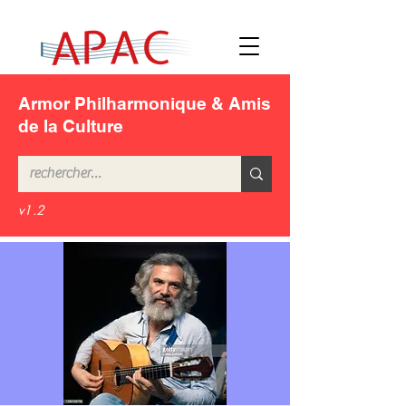
Armor Philharmonique & Amis
de la Culture
v1.2