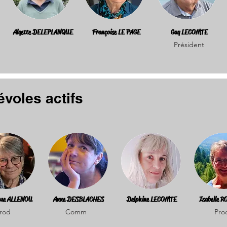
Alyette DELEPLANQUE
Françoise LE PAGE
Guy LECOMTE
Président
voles actifs
que ALLENOU
Anne DESBLACHES
Delphine LECOMTE
Isabelle 
rod
Comm
Pro