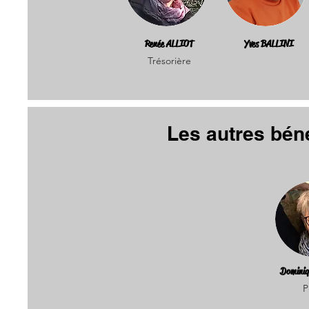
Renée ALLIOT
Yves BALLINI
Trésorière
Les autres béné
Domini
P