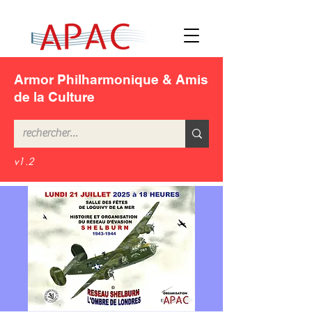
Armor Philharmonique & Amis
de la Culture
v1.2