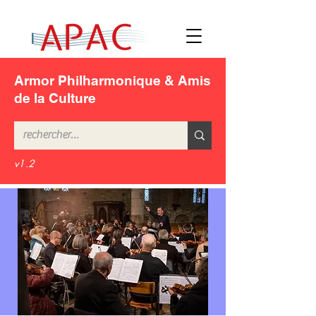
Armor Philharmonique & Amis
de la Culture
v1.2